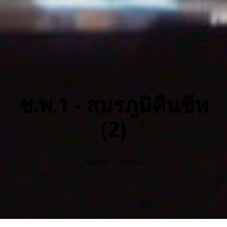
ช.พ.1 - สมรภูมิคืนชีพ
(2)
Kuedee · Creative